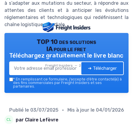
à s’adapter aux mutations du secteur, à répondre aux
attentes des clients et à anticiper les évolutions
réglementaires et technologiques qui redéfinissent la
chaîne logistique mondiale.
TOP 10 des solutions
IA pour le fret
Téléchargez gratuitement le livre blanc
Freight Insiders — 2026
➔ Télécharger
*
En remplissant ce formulaire, j’accepte d’être contacté(e) à
des fins commerciales par Freight Insiders et ses
partenaires.
Publié le
03/07/2025
• Mis à jour le
04/01/2026
par Claire Lefèvre