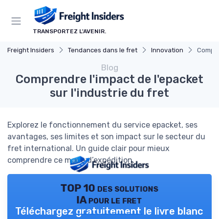
Panneau de gestion des cookies
TRANSPORTEZ L'AVENIR.
Freight Insiders
Tendances dans le fret
Innovation
Compren
Blog
Comprendre l'impact de l'epacket
sur l'industrie du fret
Explorez le fonctionnement du service epacket, ses
avantages, ses limites et son impact sur le secteur du
fret international. Un guide clair pour mieux
comprendre ce mode d’expédition.
TOP 10 des solutions
IA pour le fret
Téléchargez gratuitement le livre blanc