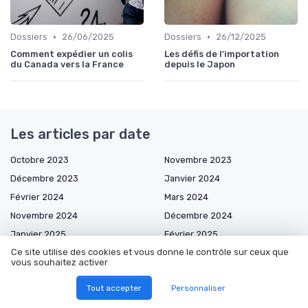
•
•
Dossiers
26/06/2025
Dossiers
26/12/2025
Comment expédier un colis
Les défis de l'importation
du Canada vers la France
depuis le Japon
Les articles par date
Octobre 2023
Novembre 2023
Décembre 2023
Janvier 2024
Février 2024
Mars 2024
Novembre 2024
Décembre 2024
Janvier 2025
Février 2025
Ce site utilise des cookies et vous donne le contrôle sur ceux que
Mars 2025
Avril 2025
vous souhaitez activer
Mai 2025
Juin 2025
Tout accepter
Personnaliser
Juillet 2025
Août 2025