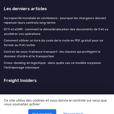
Les derniers articles
Surcapacité mondiale en conteneurs : pourquoi les chargeurs doivent
repenser leurs contrats long terme
EFTI et eCMR : comment la dématérialisation des documents de fret va
accélérer vos opérations
Comment utiliser un livre du code de la route en PDF gratuit pour se
former au fret routier
Contrat de sous-traitance transport : les clauses qui protègent le
donneur d'ordre et le transporteur
Cross-docking en logistique : dans quels cas ce modèle surpasse
l'entreposage classique
Freight Insiders
Ce site utilise des cookies et vous donne le contrôle sur ceux que
vous souhaitez activer
Mentions légales
Politique de confidentialité
© Freight Insiders 2026
Tout accepter
Personnaliser