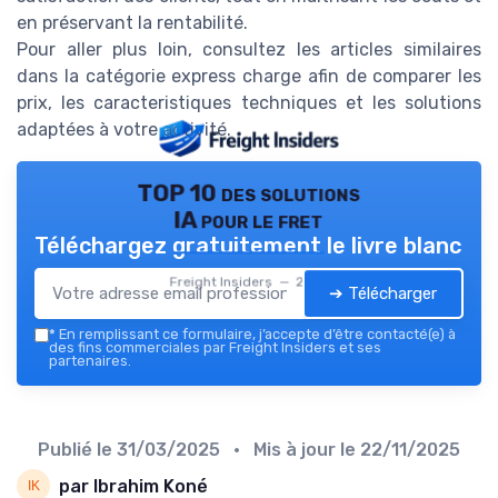
en préservant la rentabilité.
Pour aller plus loin, consultez les articles similaires
dans la catégorie express charge afin de comparer les
prix, les caracteristiques techniques et les solutions
adaptées à votre activité.
TOP 10 des solutions
IA pour le fret
Téléchargez gratuitement le livre blanc
Freight Insiders — 2026
➔ Télécharger
*
En remplissant ce formulaire, j’accepte d’être contacté(e) à
des fins commerciales par Freight Insiders et ses
partenaires.
Publié le
31/03/2025
• Mis à jour le
22/11/2025
par Ibrahim Koné