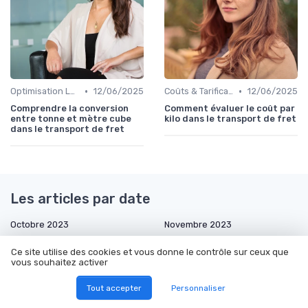
•
•
Optimisation Logistique
12/06/2025
Coûts & Tarification
12/06/2025
Comprendre la conversion
Comment évaluer le coût par
entre tonne et mètre cube
kilo dans le transport de fret
dans le transport de fret
Les articles par date
Octobre 2023
Novembre 2023
Décembre 2023
Janvier 2024
Ce site utilise des cookies et vous donne le contrôle sur ceux que
Février 2024
Mars 2024
vous souhaitez activer
Novembre 2024
Décembre 2024
Tout accepter
Personnaliser
Janvier 2025
Février 2025