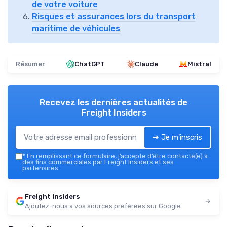
de votre voiture
Risques et assurances lors du transport
maritime de véhicules
Résumer
ChatGPT
Claude
Mistral
Recevez les dernières actualités de
Freight Insiders
➔ Je m'inscris
*
En remplissant ce formulaire, j’accepte d’être contacté(e) à
des fins commerciales par Freight Insiders et ses
partenaires.
Freight Insiders
Ajoutez-nous à vos sources préférées sur Google