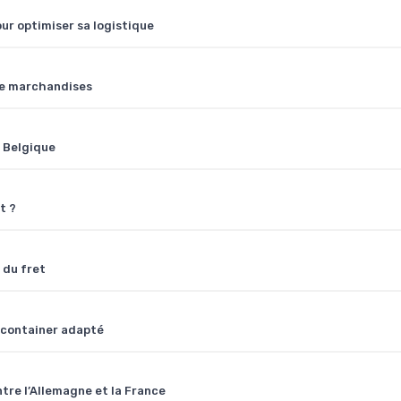
ur optimiser sa logistique
 de marchandises
a Belgique
t ?
 du fret
 container adapté
tre l’Allemagne et la France