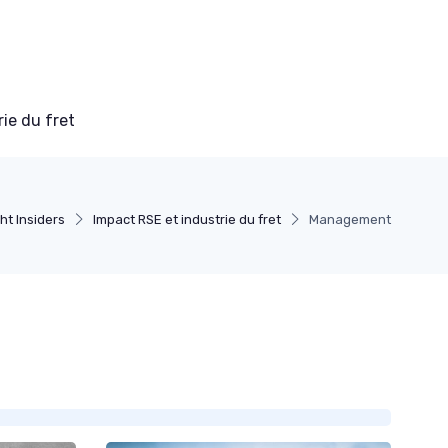
ie du fret
ht Insiders
Impact RSE et industrie du fret
Management