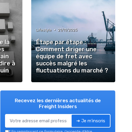
•
Lifestyle
21/11/2025
e la
Étape par étape :
es
Comment diriger une
hain
équipe de fret avec
dire à
succès malgré les
juin
fluctuations du marché ?
Recevez les dernières actualités de
Freight Insiders
➔ Je m'inscris
*
En remplissant ce formulaire, j’accepte d’être