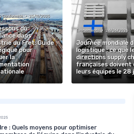
•
& Conformité
25/11/2025
essous du
•
Évènements
24/06/2026
iance dans
strie du Fret: Guide
Journée mondiale d
égique pour
logistique : ce que l
er la
directions supply c
mentation
françaises doivent 
nationale
leurs équipes le 28 
2025
dre : Quels moyens pour optimiser