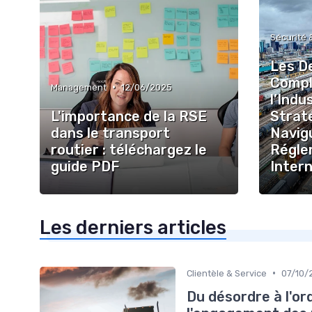
Sécurité 
Les D
Compl
•
Management
12/06/2025
l’Indu
L'importance de la RSE
Strat
dans le transport
Navigu
routier : téléchargez le
Régle
guide PDF
Inter
Les derniers articles
•
Clientèle & Service
07/10/
Du désordre à l'or