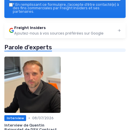
*
En remplissant ce formulaire, j’accepte d’être contacté(e) à
des fins commerciales par Freight Insiders et ses
partenaires.
Freight Insiders
Ajoutez-nous à vos sources préférées sur Google
Parole d'experts
•
08/07/2026
Interview
Interview de Quentin
Balourdet de DSV Contract