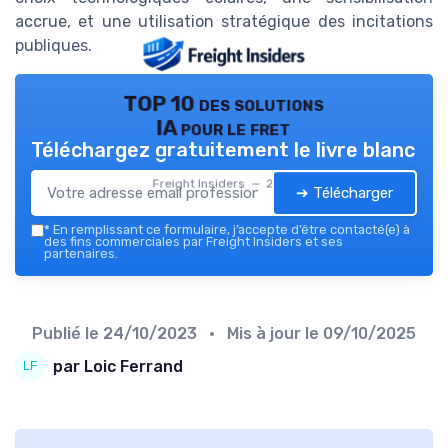
accrue, et une utilisation stratégique des incitations
publiques.
TOP 10 des solutions
IA pour le fret
Téléchargez gratuitement le livre blanc
Freight Insiders — 2026
➔ Télécharger
*
En remplissant ce formulaire, j’accepte d’être contacté(e) à
des fins commerciales par Freight Insiders et ses
partenaires.
Publié le
24/10/2023
• Mis à jour le
09/10/2025
par Loic Ferrand