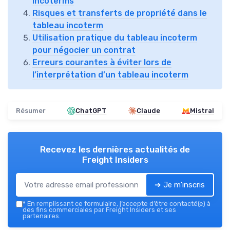
incoterms
Risques et transferts de propriété dans le
tableau incoterm
Utilisation pratique du tableau incoterm
pour négocier un contrat
Erreurs courantes à éviter lors de
l’interprétation d’un tableau incoterm
Résumer
ChatGPT
Claude
Mistral
Recevez les dernières actualités de
Freight Insiders
➔ Je m'inscris
*
En remplissant ce formulaire, j’accepte d’être contacté(e) à
des fins commerciales par Freight Insiders et ses
partenaires.