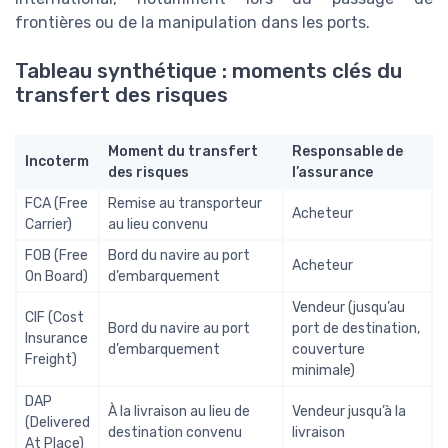
frontières ou de la manipulation dans les ports.
Tableau synthétique : moments clés du
transfert des risques
Moment du transfert
Responsable de
Incoterm
des risques
l’assurance
FCA (Free
Remise au transporteur
Acheteur
Carrier)
au lieu convenu
FOB (Free
Bord du navire au port
Acheteur
On Board)
d’embarquement
Vendeur (jusqu’au
CIF (Cost
Bord du navire au port
port de destination,
Insurance
d’embarquement
couverture
Freight)
minimale)
DAP
À la livraison au lieu de
Vendeur jusqu’à la
(Delivered
destination convenu
livraison
At Place)