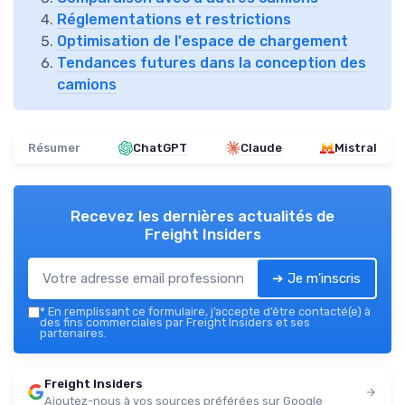
Réglementations et restrictions
Optimisation de l'espace de chargement
Tendances futures dans la conception des
camions
Résumer
ChatGPT
Claude
Mistral
Recevez les dernières actualités de
Freight Insiders
➔ Je m'inscris
*
En remplissant ce formulaire, j’accepte d’être contacté(e) à
des fins commerciales par Freight Insiders et ses
partenaires.
Freight Insiders
Ajoutez-nous à vos sources préférées sur Google