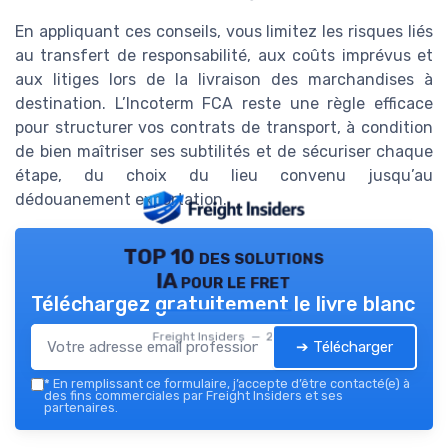
En appliquant ces conseils, vous limitez les risques liés
au transfert de responsabilité, aux coûts imprévus et
aux litiges lors de la livraison des marchandises à
destination. L’Incoterm FCA reste une règle efficace
pour structurer vos contrats de transport, à condition
de bien maîtriser ses subtilités et de sécuriser chaque
étape, du choix du lieu convenu jusqu’au
dédouanement exportation.
TOP 10 des solutions
IA pour le fret
Téléchargez gratuitement le livre blanc
Freight Insiders — 2026
➔ Télécharger
*
En remplissant ce formulaire, j’accepte d’être contacté(e) à
des fins commerciales par Freight Insiders et ses
partenaires.