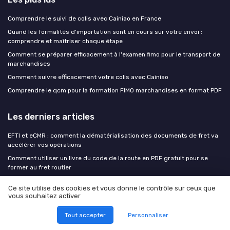
Comprendre le suivi de colis avec Cainiao en France
Quand les formalités d’importation sont en cours sur votre envoi :
comprendre et maîtriser chaque étape
Comment se préparer efficacement à l'examen fimo pour le transport de
marchandises
Comment suivre efficacement votre colis avec Cainiao
Comprendre le qcm pour la formation FIMO marchandises en format PDF
Les derniers articles
EFTI et eCMR : comment la dématérialisation des documents de fret va
accélérer vos opérations
Comment utiliser un livre du code de la route en PDF gratuit pour se
former au fret routier
Contrat de sous-traitance transport : les clauses qui protègent le
Ce site utilise des cookies et vous donne le contrôle sur ceux que
donneur d'ordre et le transporteur
vous souhaitez activer
Cross-docking en logistique : dans quels cas ce modèle surpasse
l'entreposage classique
Tout accepter
Personnaliser
Comment le code barre pays 8 transforme la traçabilité du fret