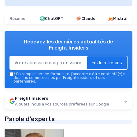
Résumer
ChatGPT
Claude
Mistral
Recevez les dernières actualités de
Freight Insiders
➔ Je m'inscris
*
En remplissant ce formulaire, j’accepte d’être contacté(e) à
des fins commerciales par Freight Insiders et ses
partenaires.
Freight Insiders
Ajoutez-nous à vos sources préférées sur Google
Parole d'experts