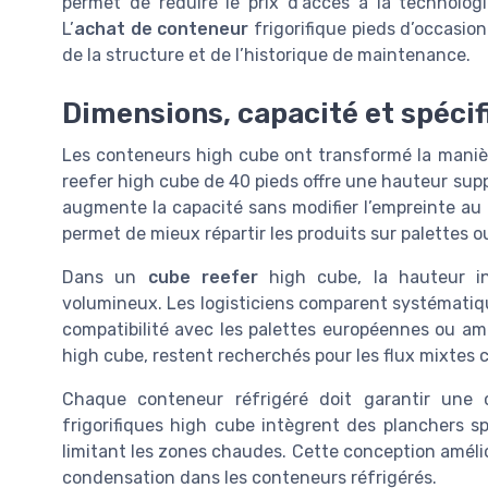
permet de réduire le prix d’accès à la technologi
L’
achat de conteneur
frigorifique pieds d’occasio
de la structure et de l’historique de maintenance.
Dimensions, capacité et spécif
Les conteneurs high cube ont transformé la manièr
reefer high cube de 40 pieds offre une hauteur sup
augmente la capacité sans modifier l’empreinte au 
permet de mieux répartir les produits sur palettes o
Dans un
cube reefer
high cube, la hauteur in
volumineux. Les logisticiens comparent systématique
compatibilité avec les palettes européennes ou am
high cube, restent recherchés pour les flux mixtes 
Chaque conteneur réfrigéré doit garantir une c
frigorifiques high cube intègrent des planchers spé
limitant les zones chaudes. Cette conception amélior
condensation dans les conteneurs réfrigérés.