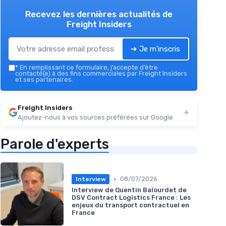
Recevez les dernières actualités de
Freight Insiders
➔ Je m'inscris
*
En remplissant ce formulaire, j’accepte d’être
contacté(e) à des fins commerciales par Freight Insiders
et ses partenaires.
Freight Insiders
Ajoutez-nous à vos sources préférées sur Google
Parole d'experts
•
08/07/2026
Interview
Interview de Quentin Balourdet de
DSV Contract Logistics France : Les
enjeux du transport contractuel en
France