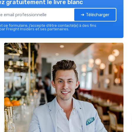
z gratuitement le livre blanc
➔ Télécharger
 ce formulaire, j’accepte d’être contacté(e) à des fins
ar Freight Insiders et ses partenaires.