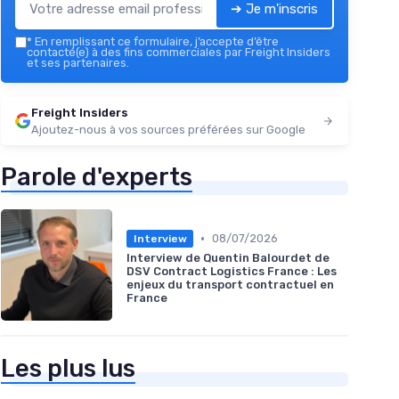
➔ Je m'inscris
*
En remplissant ce formulaire, j’accepte d’être
contacté(e) à des fins commerciales par Freight Insiders
et ses partenaires.
Freight Insiders
Ajoutez-nous à vos sources préférées sur Google
Parole d'experts
•
08/07/2026
Interview
Interview de Quentin Balourdet de
DSV Contract Logistics France : Les
enjeux du transport contractuel en
France
Les plus lus