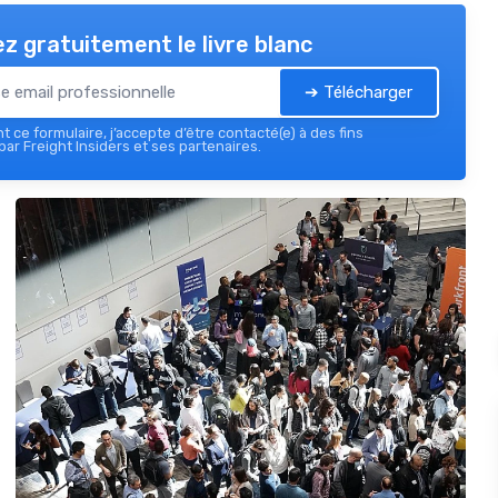
z gratuitement le livre blanc
➔ Télécharger
 ce formulaire, j’accepte d’être contacté(e) à des fins
ar Freight Insiders et ses partenaires.