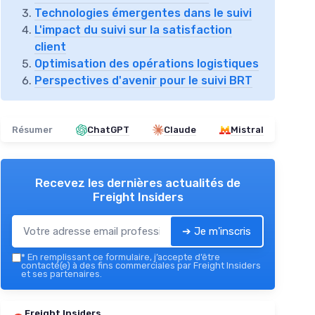
Technologies émergentes dans le suivi
L'impact du suivi sur la satisfaction
client
Optimisation des opérations logistiques
Perspectives d'avenir pour le suivi BRT
Résumer
ChatGPT
Claude
Mistral
Recevez les dernières actualités de
Freight Insiders
➔ Je m'inscris
*
En remplissant ce formulaire, j’accepte d’être
contacté(e) à des fins commerciales par Freight Insiders
et ses partenaires.
Freight Insiders