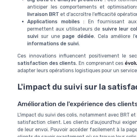
anticiper les comportements et optimisations
livraison BRT
et d'accroître l'efficacité opératio
Applications mobiles
: En fournissant aux c
permettent aux utilisateurs de
suivre leur col
suivi
sur une
page dédiée
. Cela améliore l'
informations de suivi
.
Ces innovations influencent positivement le se
satisfaction des clients
. En comprenant ces
évol
adapter leurs opérations logistiques pour un servic
L'impact du suivi sur la satisfa
Amélioration de l'expérience des clients
L'impact du suivi des colis, notamment avec BRT et so
satisfaction client. Les clients d'aujourd'hui exige
de leur envoi. Pouvoir accéder facilement à la page
clients de savoir exactement où se trouve leur colis, 