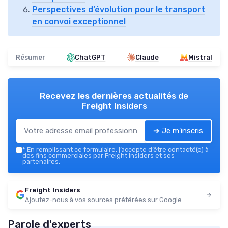
Perspectives d’évolution pour le transport
en convoi exceptionnel
Résumer
ChatGPT
Claude
Mistral
Recevez les dernières actualités de
Freight Insiders
➔ Je m'inscris
*
En remplissant ce formulaire, j’accepte d’être contacté(e) à
des fins commerciales par Freight Insiders et ses
partenaires.
Freight Insiders
Ajoutez-nous à vos sources préférées sur Google
Parole d'experts