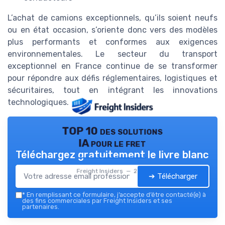
L’achat de camions exceptionnels, qu’ils soient neufs
ou en état occasion, s’oriente donc vers des modèles
plus performants et conformes aux exigences
environnementales. Le secteur du transport
exceptionnel en France continue de se transformer
pour répondre aux défis réglementaires, logistiques et
sécuritaires, tout en intégrant les innovations
technologiques.
TOP 10 des solutions
IA pour le fret
Téléchargez gratuitement le livre blanc
Freight Insiders — 2026
➔ Télécharger
*
En remplissant ce formulaire, j’accepte d’être contacté(e) à
des fins commerciales par Freight Insiders et ses
partenaires.