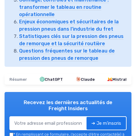
transformer le tableau en routine
opérationnelle
Enjeux économiques et sécuritaires de la
pression pneus dans l’industrie du fret
Statistiques clés sur la pression des pneus
de remorque et la sécurité routière
Questions fréquentes sur le tableau de
pression des pneus de remorque
Résumer
ChatGPT
Claude
Mistral
Recevez les dernières actualités de
Freight Insiders
➔ Je m'inscris
*
En remplissant ce formulaire, j’accepte d’être contacté(e) à