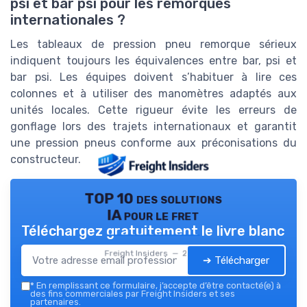
psi et bar psi pour les remorques
internationales ?
Les tableaux de pression pneu remorque sérieux
indiquent toujours les équivalences entre bar, psi et
bar psi. Les équipes doivent s’habituer à lire ces
colonnes et à utiliser des manomètres adaptés aux
unités locales. Cette rigueur évite les erreurs de
gonflage lors des trajets internationaux et garantit
une pression pneus conforme aux préconisations du
constructeur.
TOP 10 des solutions
IA pour le fret
Téléchargez gratuitement le livre blanc
Freight Insiders — 2026
➔ Télécharger
*
En remplissant ce formulaire, j’accepte d’être contacté(e) à
des fins commerciales par Freight Insiders et ses
partenaires.