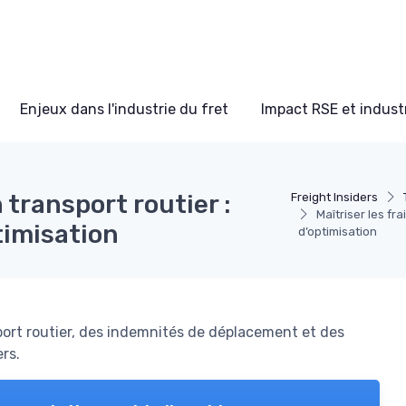
Enjeux dans l'industrie du fret
Impact RSE et industr
n transport routier :
Freight Insiders
Maîtriser les fra
ptimisation
d’optimisation
port routier, des indemnités de déplacement et des
rs.