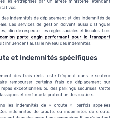
es les entreprises par un arrêté ministériel étendant
ntatives.
ion des indemnités de déplacement et des indemnités de
paie. Les services de gestion doivent aussi distinguer
s, afin de respecter les règles sociales et fiscales. Lors
camion porte engin performant pour le transport
uit influencent aussi le niveau des indemnités.
te et indemnités spécifiques
ement des frais réels reste fréquent dans le secteur
aire rembourser certains frais de déplacement sur
 repas exceptionnels ou des parkings sécurisés. Cette
ssiques et renforce la protection des routiers.
dans les indemnités de « croute », parfois appelées
Ces indemnités de croute, ou indemnités de croûte,
souvent dans des conditions sommaires. Elles s’ajoutent