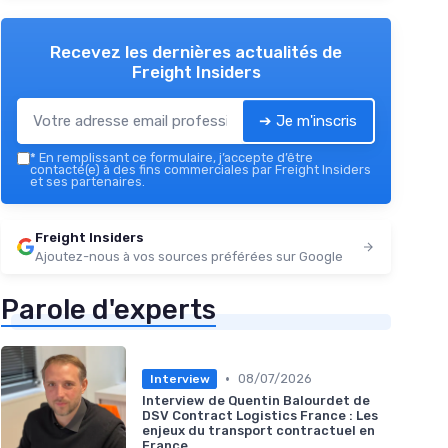
Recevez les dernières actualités de
Freight Insiders
➔ Je m'inscris
*
En remplissant ce formulaire, j’accepte d’être
contacté(e) à des fins commerciales par Freight Insiders
et ses partenaires.
Freight Insiders
Ajoutez-nous à vos sources préférées sur Google
Parole d'experts
•
08/07/2026
Interview
Interview de Quentin Balourdet de
DSV Contract Logistics France : Les
enjeux du transport contractuel en
France