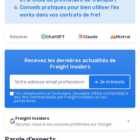
Conseils pratiques pour bien utiliser l’ex
works dans vos contrats de fret
Résumer
ChatGPT
Claude
Mistral
Recevez les dernières actualités de
Freight Insiders
➔ Je m'inscris
*
En remplissant ce formulaire, j’accepte d’être contacté(e) à
des fins commerciales par Freight Insiders et ses
partenaires.
Freight Insiders
Ajoutez-nous à vos sources préférées sur Google
Parole d'experts