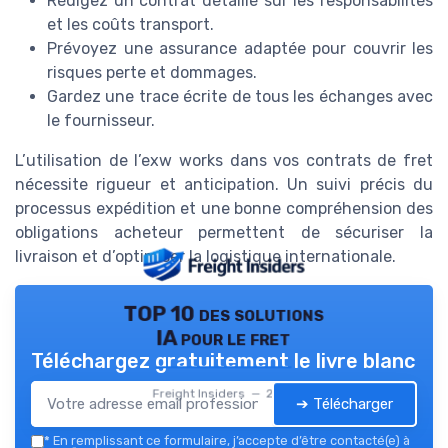
Rédigez un contrat détaillé sur les responsabilités
et les coûts transport.
Prévoyez une assurance adaptée pour couvrir les
risques perte et dommages.
Gardez une trace écrite de tous les échanges avec
le fournisseur.
L’utilisation de l’exw works dans vos contrats de fret
nécessite rigueur et anticipation. Un suivi précis du
processus expédition et une bonne compréhension des
obligations acheteur permettent de sécuriser la
livraison et d’optimiser la logistique internationale.
TOP 10 des solutions
IA pour le fret
Téléchargez gratuitement le livre blanc
Freight Insiders — 2026
➔ Télécharger
*
En remplissant ce formulaire, j’accepte d’être contacté(e) à