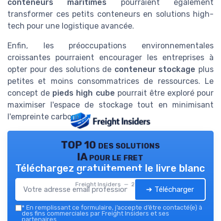
conteneurs maritimes
pourraient également
transformer ces petits conteneurs en solutions high-
tech pour une logistique avancée.
Enfin, les préoccupations environnementales
croissantes pourraient encourager les entreprises à
opter pour des solutions de
conteneur stockage
plus
petites et moins consommatrices de ressources. Le
concept de
pieds high cube
pourrait être exploré pour
maximiser l'espace de stockage tout en minimisant
l'empreinte carbone.
TOP 10 des solutions
IA pour le fret
Téléchargez gratuitement le livre blanc
Freight Insiders — 2026
➔ Télécharger
*
En remplissant ce formulaire, j’accepte d’être contacté(e) à
des fins commerciales par Freight Insiders et ses
partenaires.