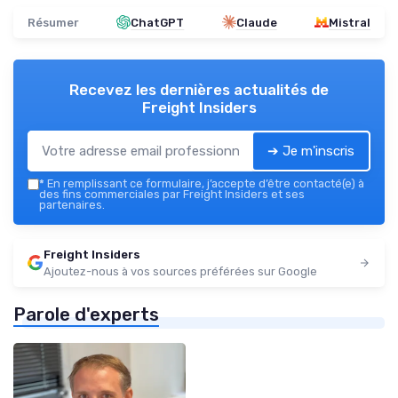
Résumer
ChatGPT
Claude
Mistral
Recevez les dernières actualités de
Freight Insiders
➔ Je m'inscris
*
En remplissant ce formulaire, j’accepte d’être contacté(e) à
des fins commerciales par Freight Insiders et ses
partenaires.
Freight Insiders
Ajoutez-nous à vos sources préférées sur Google
Parole d'experts