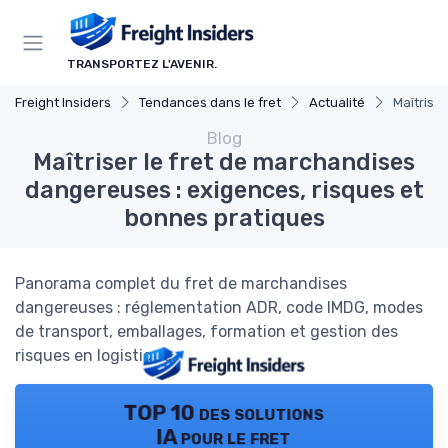
Panneau de gestion des cookies
TRANSPORTEZ L'AVENIR.
Freight Insiders
Tendances dans le fret
Actualité
Maîtrise
Blog
Maîtriser le fret de marchandises
dangereuses : exigences, risques et
bonnes pratiques
Panorama complet du fret de marchandises
dangereuses : réglementation ADR, code IMDG, modes
de transport, emballages, formation et gestion des
risques en logistique.
TOP 10 des solutions
IA pour le fret