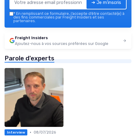
➔ Je m'inscris
*
En remplissant ce formulaire, j’accepte d’être contacté(e) à
des fins commerciales par Freight Insiders et ses
partenaires.
Freight Insiders
Ajoutez-nous à vos sources préférées sur Google
Parole d'experts
•
08/07/2026
Interview