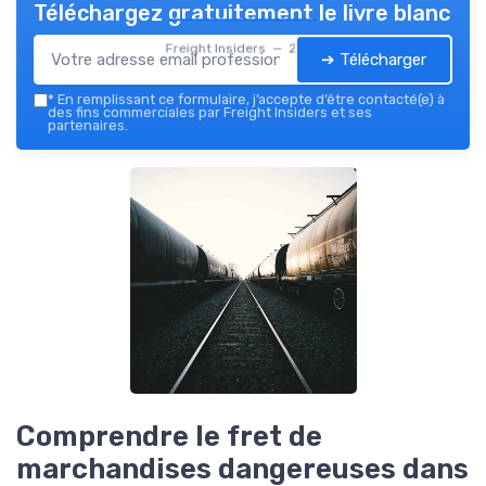
Téléchargez gratuitement le livre blanc
Freight Insiders — 2026
➔ Télécharger
*
En remplissant ce formulaire, j’accepte d’être contacté(e) à
des fins commerciales par Freight Insiders et ses
partenaires.
Comprendre le fret de
marchandises dangereuses dans