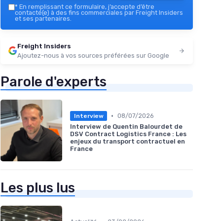
*
En remplissant ce formulaire, j’accepte d’être
contacté(e) à des fins commerciales par Freight Insiders
et ses partenaires.
Freight Insiders
Ajoutez-nous à vos sources préférées sur Google
Parole d'experts
•
08/07/2026
Interview
Interview de Quentin Balourdet de
DSV Contract Logistics France : Les
enjeux du transport contractuel en
France
Les plus lus