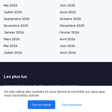
Mai 2025
Juin 2025
Juillet 2025
Août 2025
Septembre 2025
Octobre 2025
Novembre 2025
Décembre 2025
Janvier 2026
Février 2026
Mars 2026
Avril 2026
Mai 2026
Juin 2026
Juillet 2026
Août 2026
Les plus lus
Comprendre le suivi de colis avec Cainiao en France
Ce site utilise des cookies et vous donne le contrôle sur ceux que
Quand les formalités d’importation sont en cours sur votre envoi :
vous souhaitez activer
comprendre et maîtriser chaque étape
Comment se préparer efficacement à l'examen fimo pour le transport de
Tout accepter
Personnaliser
marchandises