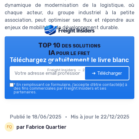
dynamique de modernisation de la logistique, où
chaque acteur, du groupe industriel à la petite
association, peut optimiser ses flux et répondre aux
enjeux de mobilité et de développement durable.
TOP 10 des solutions
IA pour le fret
Téléchargez gratuitement le livre blanc
Freight Insiders — 2026
➔ Télécharger
*
En remplissant ce formulaire, j’accepte d’être contacté(e) à
des fins commerciales par Freight Insiders et ses
partenaires.
Publié le
18/06/2025
• Mis à jour le
22/12/2025
par Fabrice Quartier