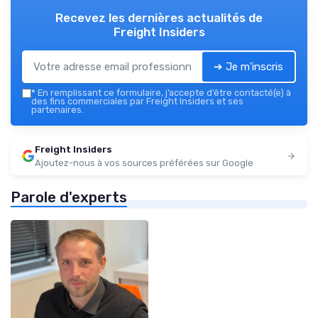
Recevez les dernières actualités de
Freight Insiders
➔ Je m'inscris
*
En remplissant ce formulaire, j’accepte d’être contacté(e) à
des fins commerciales par Freight Insiders et ses
partenaires.
Freight Insiders
Ajoutez-nous à vos sources préférées sur Google
Parole d'experts