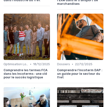
dans l'industrie du fret
l'EXW dans le transport de
marchandises
•
•
Optimisation Logistique
18/12/2025
Dossiers
22/12/2025
Comprendre les termes FCA
Comprendre l'incoterm DAP :
dans les Incoterms : une clé
un guide pour le secteur du
pour le succès logistique
fret