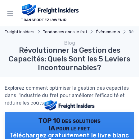
Panneau de gestion des cookies
TRANSPORTEZ L'AVENIR.
Freight Insiders
Tendances dans le fret
Évènements
Révol
Blog
Révolutionner la Gestion des
Capacités: Quels Sont les 5 Leviers
Incontournables?
Explorez comment optimiser la gestion des capacités
dans l'industrie du fret pour améliorer l'efficacité et
réduire les coûts.
TOP 10 des solutions
IA pour le fret
Téléchargez gratuitement le livre blanc