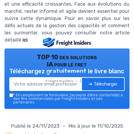
et une efficacité croissantes. Face aux évolutions du
marché, rester informé et agile devient essentiel pour
suivre cette dynamique. Pour en savoir plus sur les
défis actuels de la gestion des capacités et comment
les surmonter, vous pouvez consulter notre article
détaillé
ici
.
TOP 10 des solutions
IA pour le fret
Téléchargez gratuitement le livre blanc
Freight Insiders — 2026
➔ Télécharger
*
En remplissant ce formulaire, j’accepte d’être contacté(e) à
des fins commerciales par Freight Insiders et ses
partenaires.
Publié le
24/11/2023
• Mis à jour le
11/10/2025