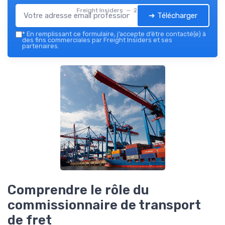
Freight Insiders — 2026
➔ Télécharger
*
En remplissant ce formulaire, j’accepte d’être contacté(e) à
des fins commerciales par Freight Insiders et ses
partenaires.
Comprendre le rôle du
commissionnaire de transport
de fret