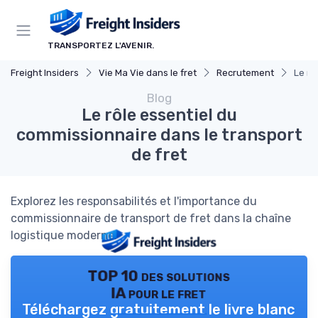
Panneau de gestion des cookies
TRANSPORTEZ L'AVENIR.
Freight Insiders
Vie Ma Vie dans le fret
Recrutement
Le rô
Blog
Le rôle essentiel du
commissionnaire dans le transport
de fret
Explorez les responsabilités et l'importance du
commissionnaire de transport de fret dans la chaîne
logistique moderne.
TOP 10 des solutions
IA pour le fret
Téléchargez gratuitement le livre blanc