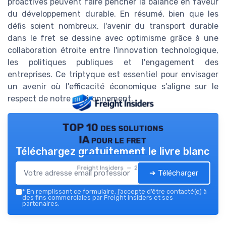
proactives peuvent faire pencher la balance en faveur
du développement durable. En résumé, bien que les
défis soient nombreux, l'avenir du transport durable
dans le fret se dessine avec optimisme grâce à une
collaboration étroite entre l'innovation technologique,
les politiques publiques et l'engagement des
entreprises. Ce triptyque est essentiel pour envisager
un avenir où l'efficacité économique s'aligne sur le
respect de notre environnement.
TOP 10 des solutions
IA pour le fret
Téléchargez gratuitement le livre blanc
Freight Insiders — 2026
➔ Télécharger
*
En remplissant ce formulaire, j’accepte d’être contacté(e) à
des fins commerciales par Freight Insiders et ses
partenaires.