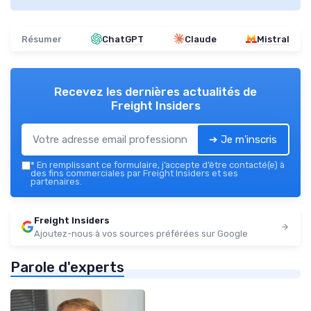
Résumer
ChatGPT
Claude
Mistral
Recevez les dernières actualités de
Freight Insiders
➔ Je m'inscris
*
En remplissant ce formulaire, j’accepte d’être contacté(e) à
des fins commerciales par Freight Insiders et ses
partenaires.
Freight Insiders
Ajoutez-nous à vos sources préférées sur Google
Parole d'experts