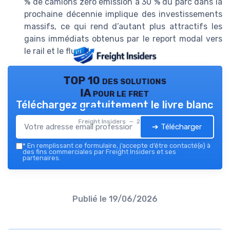
% de camions zéro émission à 30 % du parc dans la
prochaine décennie implique des investissements
massifs, ce qui rend d’autant plus attractifs les
gains immédiats obtenus par le report modal vers
le rail et le fluvial.
TOP 10 des solutions
IA pour le fret
Téléchargez gratuitement le livre blanc
Freight Insiders — 2026
➔ Télécharger
*
En remplissant ce formulaire, j’accepte d’être contacté(e) à
des fins commerciales par Freight Insiders et ses
partenaires.
Publié le
19/06/2026