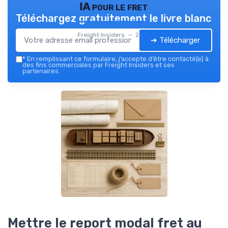
IA pour le fret
Téléchargez gratuitement le livre blanc
Freight Insiders — 2026
➔ Télécharger
*
En remplissant ce formulaire, j’accepte d’être contacté(e) à
des fins commerciales par Freight Insiders et ses
partenaires.
Mettre le report modal fret au