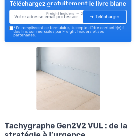
Téléchargez gratuitement le livre blanc
Freight Insiders — 2026
➔ Télécharger
*
En remplissant ce formulaire, j’accepte d’être contacté(e) à
des fins commerciales par Freight Insiders et ses
partenaires.
Tachygraphe Gen2V2 VUL : de la
stratégie à l’urgence