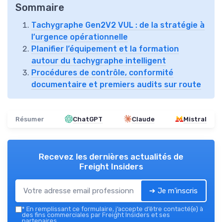
Sommaire
Tachygraphe Gen2V2 VUL : de la stratégie à
l’urgence opérationnelle
Planifier l’équipement et la formation
autour du tachygraphe intelligent
Procédures de contrôle, conformité
documentaire et premiers audits sur route
Résumer
ChatGPT
Claude
Mistral
Recevez les dernières actualités de
Freight Insiders
➔ Je m'inscris
*
En remplissant ce formulaire, j’accepte d’être contacté(e) à
des fins commerciales par Freight Insiders et ses
partenaires.