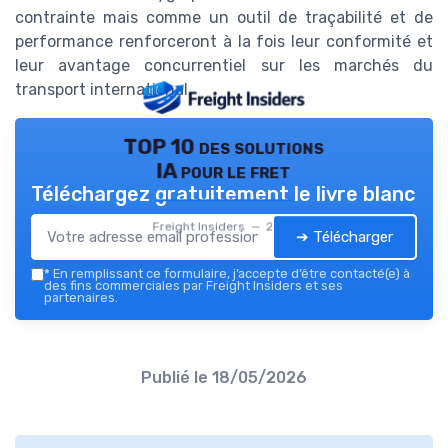
contrainte mais comme un outil de traçabilité et de
performance renforceront à la fois leur conformité et
leur avantage concurrentiel sur les marchés du
transport international.
TOP 10 des solutions
IA pour le fret
Téléchargez gratuitement le livre blanc
Freight Insiders — 2026
➔ Télécharger
*
En remplissant ce formulaire, j’accepte d’être contacté(e) à
des fins commerciales par Freight Insiders et ses
partenaires.
Publié le
18/05/2026