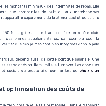
ise les montants minimaux des indemnités de repas. Elle
nsport, aux contraintes de nuit ou aux marchandises
ent apparaître séparément du brut mensuel et du salaire
50 M, la grille salaire transport fixe un repère clair.
voir des primes supplémentaires, par exemple pour la
rs vérifier que ces primes sont bien intégrées dans la paie
rgeur, dépend aussi de cette politique salariale. Une
rise ses salariés routiers limite le turnover. Les donneurs
ilité sociale du prestataire, comme lors du
choix d’un
 et optimisation des coûts de
 le taux horaire et le salaire mensuel. Dans le transport