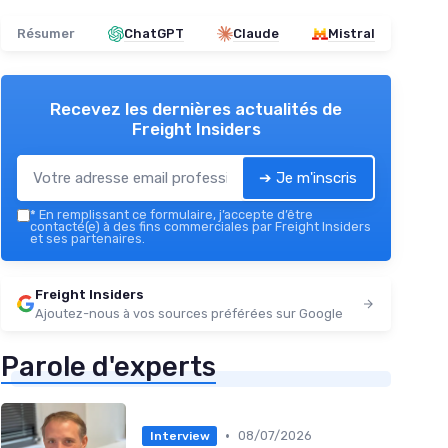
Résumer
ChatGPT
Claude
Mistral
Recevez les dernières actualités de
Freight Insiders
➔ Je m'inscris
*
En remplissant ce formulaire, j’accepte d’être
contacté(e) à des fins commerciales par Freight Insiders
et ses partenaires.
Freight Insiders
Ajoutez-nous à vos sources préférées sur Google
Parole d'experts
•
08/07/2026
Interview