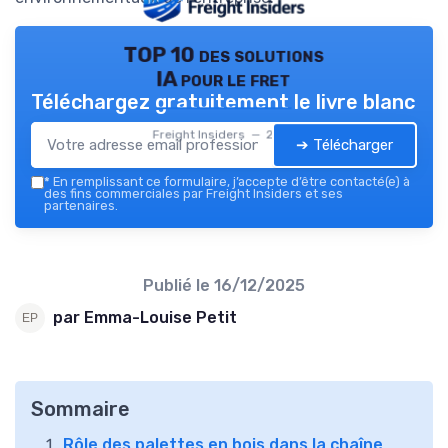
TOP 10 des solutions
IA pour le fret
Téléchargez gratuitement le livre blanc
Freight Insiders — 2026
➔ Télécharger
*
En remplissant ce formulaire, j’accepte d’être contacté(e) à
des fins commerciales par Freight Insiders et ses
partenaires.
Publié le
16/12/2025
par Emma-Louise Petit
Sommaire
Rôle des palettes en bois dans la chaîne