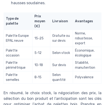
hausses soudaines.
Prix
Type de
moyen
Livraison
Avantages
palette
(€)
Norme,
Palette Europe
Gratuite ou
15-25
robustesse,
EPAL neuve
sur devis
export
Palette
Économique,
5-12
Selon stock
occasion
écologique
Palette
Stabilité,
10-18
Sur devis
périmétrique
manutention
Palette
Selon
8-15
Polyvalence
semelles
quantité
En résumé, le choix stock, la négociation des prix, la
sélection du bon produit et l’anticipation sont les clés
pour optimiser l’achat de palettes bois. Prendre en