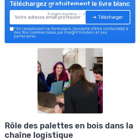
Téléchargez gratuitement le livre blanc
Freight Insiders — 2026
➔ Télécharger
*
En remplissant ce formulaire, j’accepte d’être contacté(e) à
des fins commerciales par Freight Insiders et ses
partenaires.
Rôle des palettes en bois dans la
chaîne logistique