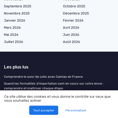
Septembre 2025
Octobre 2025
Novembre 2025
Décembre 2025
Janvier 2026
Février 2026
Mars 2026
Avril 2026
Mai 2026
Juin 2026
Juillet 2026
Août 2026
Les plus lus
Comprendre le suivi de colis avec Cainiao en France
Quand les formalités d’importation sont en cours sur votre envoi :
comprendre et maîtriser chaque étape
Comment suivre efficacement votre colis avec Cainiao
Ce site utilise des cookies et vous donne le contrôle sur ceux que
vous souhaitez activer
Comment se préparer efficacement à l'examen fimo pour le transport de
marchandises
Tout accepter
Personnaliser
Comprendre le qcm pour la formation FIMO marchandises en format PDF