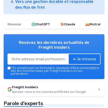
Vers une gestion durable et responsable
des flux de fret
Résumer
ChatGPT
Claude
Mistral
Recevez les dernières actualités de
Freight Insiders
➔ Je m'inscris
*
En remplissant ce formulaire, j’accepte d’être contacté(e) à
des fins commerciales par Freight Insiders et ses
partenaires.
Freight Insiders
Ajoutez-nous à vos sources préférées sur Google
Parole d'experts