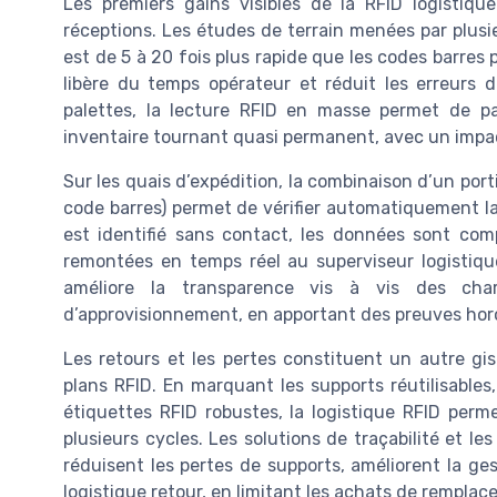
Les premiers gains visibles de la RFID logistique
réceptions. Les études de terrain menées par plusi
est de 5 à 20 fois plus rapide que les codes barres p
libère du temps opérateur et réduit les erreurs
palettes, la lecture RFID en masse permet de pa
inventaire tournant quasi permanent, avec un impact 
Sur les quais d’expédition, la combinaison d’un por
code barres) permet de vérifier automatiquement l
est identifié sans contact, les données sont com
remontées en temps réel au superviseur logistique. 
améliore la transparence vis à vis des cha
d’approvisionnement, en apportant des preuves hor
Les retours et les pertes constituent un autre g
plans RFID. En marquant les supports réutilisables
étiquettes RFID robustes, la logistique RFID perm
plusieurs cycles. Les solutions de traçabilité et le
réduisent les pertes de supports, améliorent la ge
logistique retour, en limitant les achats de remplace