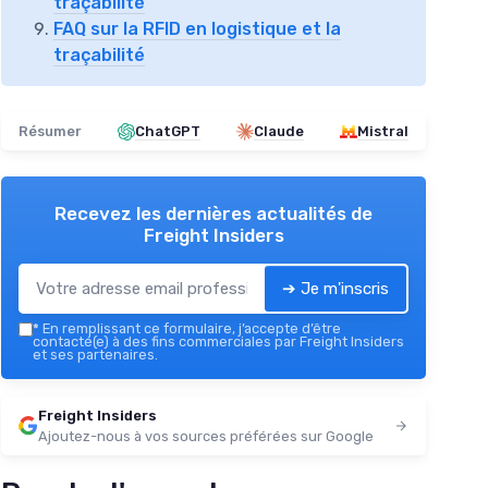
traçabilité
FAQ sur la RFID en logistique et la
traçabilité
Résumer
ChatGPT
Claude
Mistral
Recevez les dernières actualités de
Freight Insiders
➔ Je m'inscris
*
En remplissant ce formulaire, j’accepte d’être
contacté(e) à des fins commerciales par Freight Insiders
et ses partenaires.
Freight Insiders
Ajoutez-nous à vos sources préférées sur Google