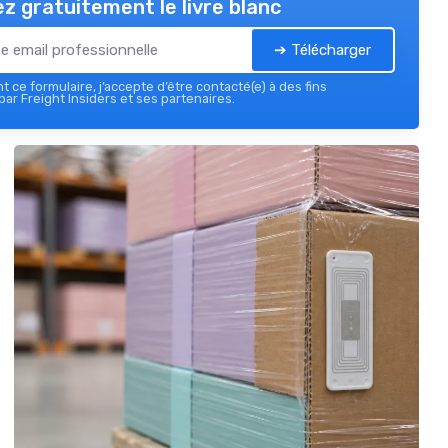
z gratuitement le livre blanc
➔ Télécharger
 ce formulaire, j’accepte d’être contacté(e) à des fins
ar Freight Insiders et ses partenaires.