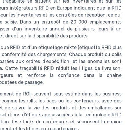
 traçabilité se situent sur les inventaires et sur les
eurs intégrateurs RFID en Europe indiquent que la RFID
our les inventaires et les contrôles de réception, ce qui
 de saisie. Dans un entrepôt de 20 000 emplacements
sser d’un inventaire annuel de plusieurs jours à un
direct sur la disponibilité des produits.
tique RFID et d’un étiquetage mixte (étiquette RFID plus
a conformité des chargements. Chaque produit ou colis
parées aux ordres d’expédition, et les anomalies sont
Cette traçabilité RFID réduit les litiges de livraison,
rgeurs et renforce la confiance dans la chaîne
odatées de passage.
isement de ROI, souvent sous estimé dans les business
, comme les rolls, les bacs ou les conteneurs, avec des
et de suivre la vie des produits et des emballages sur
s solutions d’étiquetage associées à la technologie RFID
stion des stocks de contenants et sécurisent la chaîne
ment et les litiges entre partenaires.