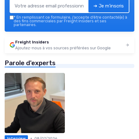
➔ Je m'inscris
*
En remplissant ce formulaire, j’accepte d’être contacté(e) à
des fins commerciales par Freight Insiders et ses
partenaires.
Freight Insiders
Ajoutez-nous à vos sources préférées sur Google
Parole d'experts
•
08/07/2026
Interview