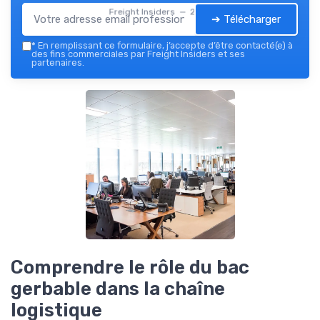
Freight Insiders — 2026
➔ Télécharger
*
En remplissant ce formulaire, j’accepte d’être contacté(e) à
des fins commerciales par Freight Insiders et ses
partenaires.
Comprendre le rôle du bac
gerbable dans la chaîne
logistique