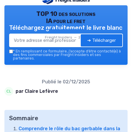
TOP 10 des solutions
IA pour le fret
Téléchargez gratuitement le livre blanc
Freight Insiders — 2026
➔ Télécharger
*
En remplissant ce formulaire, j’accepte d’être contacté(e) à
des fins commerciales par Freight Insiders et ses
partenaires.
Publié le
02/12/2025
par Claire Lefèvre
Sommaire
Comprendre le rôle du bac gerbable dans la