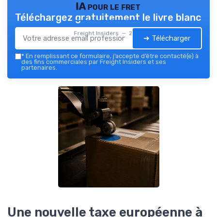
IA pour le fret
Téléchargez gratuitement le livre blanc
Freight Insiders — 2026
➔ Télécharger
*
En remplissant ce formulaire, j’accepte d’être contacté(e) à
des fins commerciales par Freight Insiders et ses
partenaires.
Une nouvelle taxe européenne à