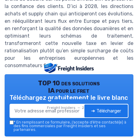
la confiance des clients. D’ici à 2028, les directions
achats et supply chain qui anticiperont ces évolutions,
en rééquilibrant leurs flux entre Europe et pays tiers,
en renforçant la qualité des données douanières et en
optimisant leurs schémas de traitement,
transformeront cette nouvelle taxe en levier de
rationalisation plutôt qu’en simple surcharge de coûts
pour les entreprises européennes et les
consommateurs finaux.
TOP 10 des solutions
IA pour le fret
Téléchargez gratuitement le livre blanc
Freight Insiders — 2026
➔ Télécharger
*
En remplissant ce formulaire, j’accepte d’être contacté(e) à
des fins commerciales par Freight Insiders et ses
partenaires.